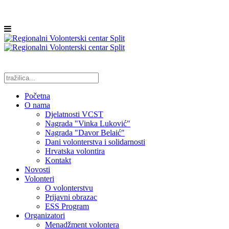
Početna
O nama
Djelatnosti VCST
Nagrada "Vinka Luković"
Nagrada "Davor Belaić"
Dani volonterstva i solidarnosti
Hrvatska volontira
Kontakt
Novosti
Volonteri
O volonterstvu
Prijavni obrazac
ESS Program
Organizatori
Menadžment volontera