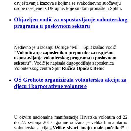
osvještavanja izazova s kojima se svakodnevno suočavaju
osobe raseljene iz Ukrajine, koje su dom pronašle u Splitu.
Objavljen vodič za uspostavljanje volonterskog
programa u poslovnom sektoru
Nedavno je u izdanju Udruge "MI" - Split izašao vodič
"Volontiranje zaposlenika: preporuke za uspješno
uspostavljanje volonterskog programa u poslovnom
sektoru"
. Vodič je napisala dugogodišnja zaposlenica
Volonterskog centra Split
Ružica Opačak Bebić
.
OŠ Grohote organizirala volontersku akciju za
djecu i korporativne volontere
U okviru nacionalne manifestacije Hrvatska volontira od 22.
do 27. svibnja 2017. godine održana je velika humanitarno-
volonterska akcija
„Velike stvari imaju male početke!“
u