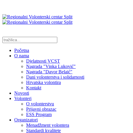
Početna
O nama
Djelatnosti VCST
Nagrada "Vinka Luković"
Nagrada "Davor Belaić"
Dani volonterstva i solidarnosti
Hrvatska volontira
Kontakt
Novosti
Volonteri
O volonterstvu
Prijavni obrazac
ESS Program
Organizatori
Menadžment volontera
Standardi kvalitete