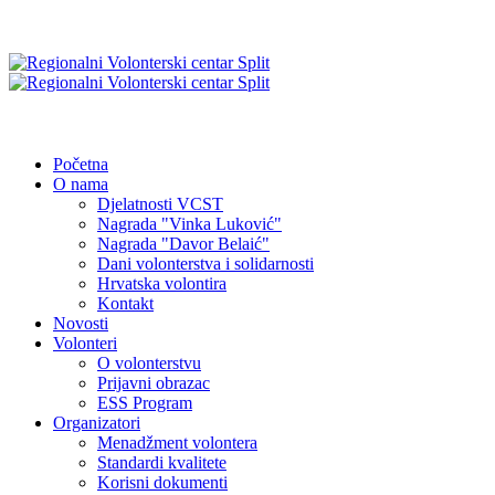
Početna
O nama
Djelatnosti VCST
Nagrada "Vinka Luković"
Nagrada "Davor Belaić"
Dani volonterstva i solidarnosti
Hrvatska volontira
Kontakt
Novosti
Volonteri
O volonterstvu
Prijavni obrazac
ESS Program
Organizatori
Menadžment volontera
Standardi kvalitete
Korisni dokumenti