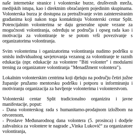
naše internetske stranice i volonterske burze, društvenih mreža,
medijskih istupa, kao i direktnim obraćanjem pojedinim skupinama.
Volonterska burza je dostupna za pretraživanje svim zainteresiranim
građanima koji nakon toga kontaktiraju Volonterski centar Split.
Potencijalnim volonterima se daju generalne upute vezane za
mogućnosti volontiranja, određuju se područja i opseg rada kao i
motivacija za volontiranje te se potom vrši povezivanje s
organizatorima volontiranja.
Svim volonterima i oganizatorima volontiranja nudimo podršku u
smislu individualnog savjetovanja vezanog za volontiranje te raznih
edukacija (npr. edukacije za volontere "Biti volonter" i modularni
trening za organizatore volontiranja "Menadžment volontera").
Lokalnim volonterskim centrima koji djeluju na području četiri južne
županije pružamo mentorsku podršku i potporu u informiranju i
motiviranju organizacija za bavljenje volonterima i volonterstvom.
Volonterski centar Split tradicionalno organizira i javne
manifestacije, poput:
- Dana volonterskog rada s humanitarno-prodajnom izložbom na
otvorenom,
- Proslave Međunarodnog dana volontera (5. prosinca) i dodjele
zahvalnica za volontere te nagrade „Vinka Luković“ za organizatore
volontiranja,