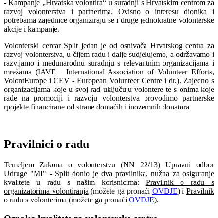
- Kampanje „Hrvatska volontira“ u suradnji s Hrvatskim centrom za
razvoj volonterstva i partnerima. Ovisno o interesu dionika i
potrebama zajednice organiziraju se i druge jednokratne volonterske
akcije i kampanje.
Volonterski centar Split jedan je od osnivača Hrvatskog centra za
razvoj volonterstva, u čijem radu i dalje sudjelujemo, a održavamo i
razvijamo i međunarodnu suradnju s relevantnim organizacijama i
mrežama (IAVE - International Association of Volunteer Efforts,
VolontEurope i CEV - European Volunteer Centre i dr.). Zajedno s
organizacijama koje u svoj rad uključuju volontere te s onima koje
rade na promociji i razvoju volonterstva provodimo partnerske
rpojekte financirane od strane domaćih i inozemnih donatora.
Pravilnici o radu
Temeljem Zakona o volonterstvu (NN 22/13) Upravni odbor
Udruge "MI" - Split donio je dva pravilnika, nužna za osiguranje
kvalitete u radu s našim korisnicima:
Pravilnik o radu s
organizatorima volontiranja
(možete ga pronaći
OVDJE
) i
Pravilnik
o radu s volonterima
(možete ga pronaći
OVDJE
).