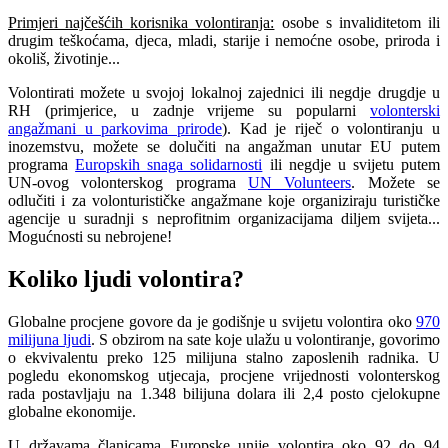
Primjeri najčešćih korisnika volontiranja:
osobe s invaliditetom ili
drugim teškoćama, djeca, mladi, starije i nemoćne osobe, priroda i
okoliš, životinje...
Volontirati možete u svojoj lokalnoj zajednici ili negdje drugdje u
RH (primjerice, u zadnje vrijeme su popularni
volonterski
angažmani u parkovima prirode
). Kad je riječ o volontiranju u
inozemstvu, možete se dolučiti na angažman unutar EU putem
programa
Europskih snaga solidarnosti
ili negdje u svijetu putem
UN-ovog volonterskog programa
UN Volunteers
. Možete se
odlučiti i za volonturističke angažmane koje organiziraju turističke
agencije u suradnji s neprofitnim organizacijama diljem svijeta...
Mogućnosti su nebrojene!
Koliko ljudi volontira?
Globalne procjene govore da je godišnje u svijetu volontira oko
970
milijuna ljudi
. S obzirom na sate koje ulažu u volontiranje, govorimo
o ekvivalentu preko 125 milijuna stalno zaposlenih radnika. U
pogledu ekonomskog utjecaja, procjene vrijednosti volonterskog
rada postavljaju na 1.348 bilijuna dolara ili 2,4 posto cjelokupne
globalne ekonomije.
U državama članicama Europske unije volontira oko 92 do 94