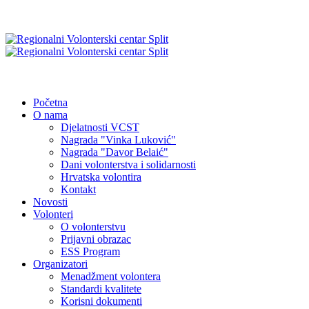
Početna
O nama
Djelatnosti VCST
Nagrada "Vinka Luković"
Nagrada "Davor Belaić"
Dani volonterstva i solidarnosti
Hrvatska volontira
Kontakt
Novosti
Volonteri
O volonterstvu
Prijavni obrazac
ESS Program
Organizatori
Menadžment volontera
Standardi kvalitete
Korisni dokumenti