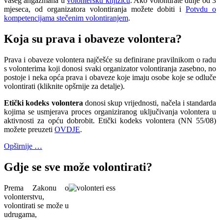
vašeg angažmana u
volontersku knjižicu
. Ako volontirate dulje od 3
mjeseca, od organizatora volontiranja možete dobiti i
Potvdu o
kompetencijama stečenim volontiranjem
.
Koja su prava i obaveze volontera?
Prava i obaveze volontera najčešće su definirane pravilnikom o radu
s volonterima koji donosi svaki organizator volontiranja zasebno, no
postoje i neka opća prava i obaveze koje imaju osobe koje se odluče
volontirati (kliknite opšrnije za detalje).
Etički kodeks volontera
donosi skup vrijednosti, načela i standarda
kojima se usmjerava proces organiziranog uključivanja volontera u
aktivnosti za opću dobrobit. Etički kodeks volontera (NN 55/08)
možete preuzeti
OVDJE
.
Opširnije …
Gdje se sve može volontirati?
Prema Zakonu o
volonterstvu,
volontirati se može u
udrugama,