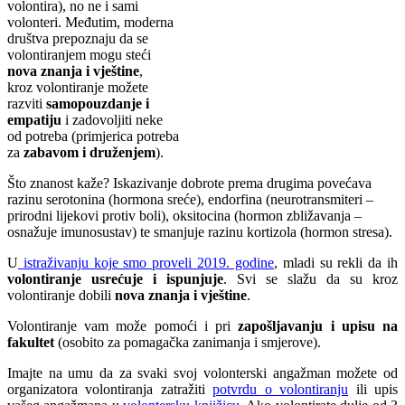
volontira), no ne i sami
volonteri. Međutim, moderna
društva prepoznaju da se
volontiranjem mogu steći
nova znanja i vještine
,
kroz volontiranje možete
razviti
samopouzdanje i
empatiju
i zadovoljiti neke
od potreba (primjerica potreba
za
zabavom i druženjem
).
Što znanost kaže? Iskazivanje dobrote prema drugima povećava
razinu serotonina (hormona sreće), endorfina (neurotransmiteri –
prirodni lijekovi protiv boli), oksitocina (hormon zbližavanja –
osnažuje imunosustav) te smanjuje razinu kortizola (hormon stresa).
U
istraživanju koje smo proveli 2019. godine
, mladi su rekli da ih
volontiranje usrećuje i ispunjuje
. Svi se slažu da su kroz
volontiranje dobili
nova znanja i vještine
.
Volontiranje vam može pomoći i pri
zapošljavanju i upisu na
fakultet
(osobito za pomagačka zanimanja i smjerove).
Imajte na umu da za svaki svoj volonterski angažman možete od
organizatora volontiranja zatražiti
potvrdu o volontiranju
ili upis