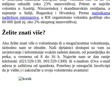
milijuna odraslih (oko 23% stanovništva). Pritom se najviše
volontira u Austriji, Nizozemskoj i skandinavskim zemljama, a
najmanje u Italiji, Bugarskoj i Hrvatskoj. Prema
statistikama
nadležnog ministarstva
, u RH organizirano volontira godišnje oko
60 000 ljudi (tj. oko 2% ukupnog stanovništva).
Želite znati više?
Ako želite znati više o volontiranju ili o mogućnostima volontiranja,
slobodno nam se obratite. Naši djelatnici dostupni su vam za
savjetovanje i informiranje svakim radnim danom, od ponedjeljka do
petka, u vremenu od 8 do 16 h. Najavite nam se dan ranije
telefonski (021/329-139, 091/329-1300) ili e-mailom (
Ova e-mail
adresa je zaštićena od spambota. Potrebno je omogućiti JavaScript
da je vidite.
) i zakoračite u svoju volontersku avanturu!