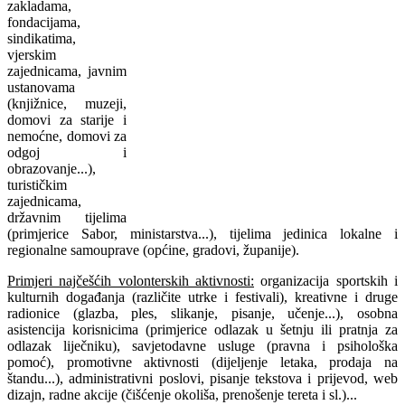
zakladama,
fondacijama,
sindikatima,
vjerskim
zajednicama, javnim
ustanovama
(knjižnice, muzeji,
domovi za starije i
nemoćne, domovi za
odgoj i
obrazovanje...),
turističkim
zajednicama,
državnim tijelima
(primjerice Sabor, ministarstva...), tijelima jedinica lokalne i
regionalne samouprave (općine, gradovi, županije).
Primjeri najčešćih volonterskih aktivnosti:
organizacija sportskih i
kulturnih događanja (različite utrke i festivali), kreativne i druge
radionice (glazba, ples, slikanje, pisanje, učenje...), osobna
asistencija korisnicima (primjerice odlazak u šetnju ili pratnja za
odlazak liječniku), savjetodavne usluge (pravna i psihološka
pomoć), promotivne aktivnosti (dijeljenje letaka, prodaja na
štandu...), administrativni poslovi, pisanje tekstova i prijevod, web
dizajn, radne akcije (čišćenje okoliša, prenošenje tereta i sl.)...