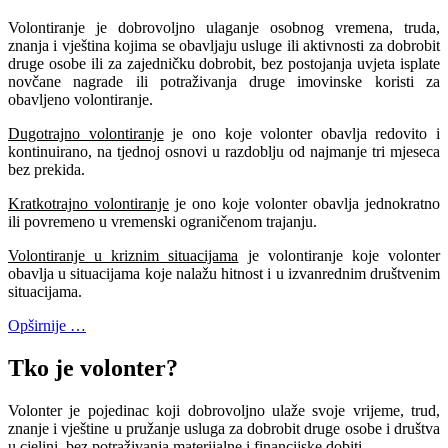
Volontiranje je dobrovoljno ulaganje osobnog vremena, truda,
znanja i vještina kojima se obavljaju usluge ili aktivnosti za dobrobit
druge osobe ili za zajedničku dobrobit, bez postojanja uvjeta isplate
novčane nagrade ili potraživanja druge imovinske koristi za
obavljeno volontiranje.
Dugotrajno volontiranje
je ono koje volonter obavlja redovito i
kontinuirano, na tjednoj osnovi u razdoblju od najmanje tri mjeseca
bez prekida.
Kratkotrajno volontiranje
je ono koje volonter obavlja jednokratno
ili povremeno u vremenski ograničenom trajanju.
Volontiranje u kriznim situacijama
je volontiranje koje volonter
obavlja u situacijama koje nalažu hitnost i u izvanrednim društvenim
situacijama.
Opširnije …
Tko je volonter?
Volonter je pojedinac koji dobrovoljno ulaže svoje vrijeme, trud,
znanje i vještine u pružanje usluga za dobrobit druge osobe i društva
u cjelini, bez potraživanja materijalne i financijske dobiti.