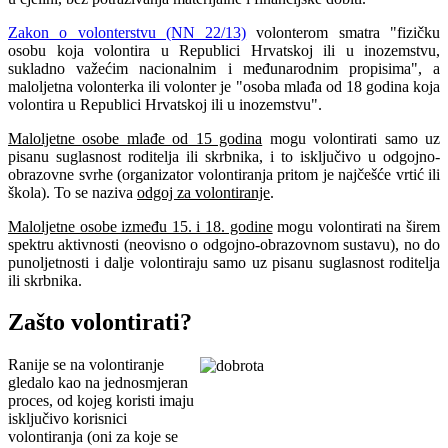
Zakon o volonterstvu (NN 22/13)
volonterom smatra "fizičku
osobu koja volontira u Republici Hrvatskoj ili u inozemstvu,
sukladno važećim nacionalnim i međunarodnim propisima", a
maloljetna volonterka ili volonter je "osoba mlađa od 18 godina koja
volontira u Republici Hrvatskoj ili u inozemstvu".
Maloljetne osobe mlađe od 15 godina
mogu volontirati samo uz
pisanu suglasnost roditelja ili skrbnika, i to isključivo u odgojno-
obrazovne svrhe (organizator volontiranja pritom je najčešće vrtić ili
škola). To se naziva
odgoj za volontiranje
.
Maloljetne osobe između 15. i 18. godine
mogu volontirati na širem
spektru aktivnosti (neovisno o odgojno-obrazovnom sustavu), no do
punoljetnosti i dalje volontiraju samo uz pisanu suglasnost roditelja
ili skrbnika.
Zašto volontirati?
Ranije se na volontiranje
gledalo kao na jednosmjeran
proces, od kojeg koristi imaju
isključivo korisnici
volontiranja (oni za koje se