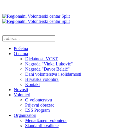
Početna
O nama
Djelatnosti VCST
Nagrada "Vinka Luković"
Nagrada "Davor Belaić"
Dani volonterstva i solidarnosti
Hrvatska volontira
Kontakt
Novosti
Volonteri
O volonterstvu
Prijavni obrazac
ESS Program
Organizatori
Menadžment volontera
Standardi kvalitete