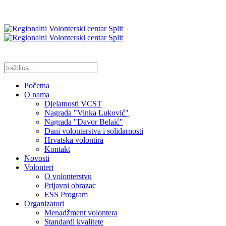
Početna
O nama
Djelatnosti VCST
Nagrada "Vinka Luković"
Nagrada "Davor Belaić"
Dani volonterstva i solidarnosti
Hrvatska volontira
Kontakt
Novosti
Volonteri
O volonterstvu
Prijavni obrazac
ESS Program
Organizatori
Menadžment volontera
Standardi kvalitete