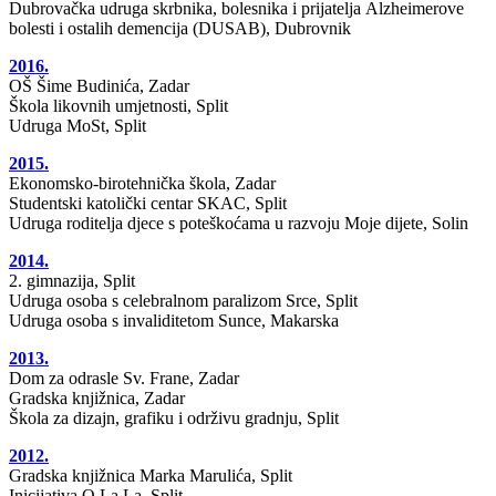
Dubrovačka udruga skrbnika, bolesnika i prijatelja Alzheimerove
bolesti i ostalih demencija (DUSAB), Dubrovnik
2016.
OŠ Šime Budinića, Zadar
Škola likovnih umjetnosti, Split
Udruga MoSt, Split
2015.
Ekonomsko-birotehnička škola, Zadar
Studentski katolički centar SKAC, Split
Udruga roditelja djece s poteškoćama u razvoju Moje dijete, Solin
2014.
2. gimnazija, Split
Udruga osoba s celebralnom paralizom Srce, Split
Udruga osoba s invaliditetom Sunce, Makarska
2013.
Dom za odrasle Sv. Frane, Zadar
Gradska knjižnica, Zadar
Škola za dizajn, grafiku i održivu gradnju, Split
2012.
Gradska knjižnica Marka Marulića, Split
Inicijativa O La La, Split