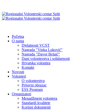
Početna
O nama
Djelatnosti VCST
Nagrada "Vinka Luković"
Nagrada "Davor Belaić"
Dani volonterstva i solidarnosti
Hrvatska volontira
Kontakt
Novosti
Volonteri
O volonterstvu
Prijavni obrazac
ESS Program
Organizatori
Menadžment volontera
Standardi kvalitete
Korisni dokumenti