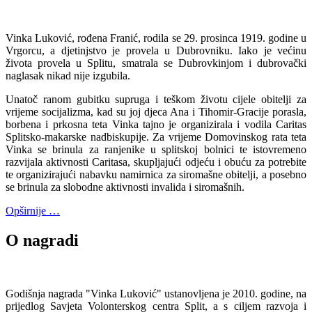
Vinka Luković, rođena Franić, rodila se 29. prosinca 1919. godine u
Vrgorcu, a djetinjstvo je provela u Dubrovniku. Iako je većinu
života provela u Splitu, smatrala se Dubrovkinjom i dubrovački
naglasak nikad nije izgubila.
Unatoč ranom gubitku supruga i teškom životu cijele obitelji za
vrijeme socijalizma, kad su joj djeca Ana i Tihomir-Gracije porasla,
borbena i prkosna teta Vinka tajno je organizirala i vodila Caritas
Splitsko-makarske nadbiskupije. Za vrijeme Domovinskog rata teta
Vinka se brinula za ranjenike u splitskoj bolnici te istovremeno
razvijala aktivnosti Caritasa, skupljajući odjeću i obuću za potrebite
te organizirajući nabavku namirnica za siromašne obitelji, a posebno
se brinula za slobodne aktivnosti invalida i siromašnih.
Opširnije …
O nagradi
Godišnja nagrada "Vinka Luković" ustanovljena je 2010. godine, na
prijedlog Savjeta Volonterskog centra Split, a s ciljem razvoja i