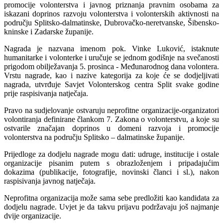
promocije volonterstva i javnog priznanja pravnim osobama za
iskazani doprinos razvoju volonterstva i volonterskih aktivnosti na
području Splitsko-dalmatinske, Dubrovačko-neretvanske, Šibensko-
kninske i Zadarske županije.
Nagrada je nazvana imenom pok. Vinke Luković, istaknute
humanitarke i volonterke i uručuje se jednom godišnje na svečanosti
prigodom obilježavanja 5. prosinca - Međunarodnog dana volontera.
Vrstu nagrade, kao i nazive kategorija za koje će se dodjeljivati
nagrada, utvrđuje Savjet Volonterskog centra Split svake godine
prije raspisivanja natječaja.
Pravo na sudjelovanje ostvaruju neprofitne organizacije-organizatori
volontiranja definirane člankom 7. Zakona o volonterstvu, a koje su
ostvarile značajan doprinos u domeni razvoja i promocije
volonterstva na području Splitsko – dalmatinske županije.
Prijedloge za dodjelu nagrade mogu dati: udruge, institucije i ostale
organizacije pisanim putem s obrazloženjem i pripadajućim
dokazima (publikacije, fotografije, novinski članci i sl.), nakon
raspisivanja javnog natječaja.
Neprofitna organizacija može sama sebe predložiti kao kandidata za
dodjelu nagrade. Uvjet je da takvu prijavu podržavaju još najmanje
dvije organizacije.