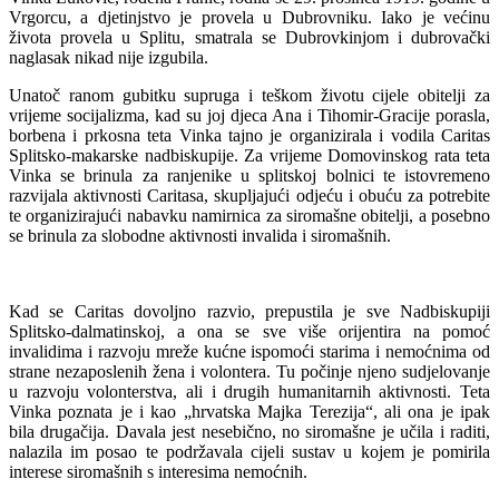
Vrgorcu, a djetinjstvo je provela u Dubrovniku. Iako je većinu
života provela u Splitu, smatrala se Dubrovkinjom i dubrovački
naglasak nikad nije izgubila.
Unatoč ranom gubitku supruga i teškom životu cijele obitelji za
vrijeme socijalizma, kad su joj djeca Ana i Tihomir-Gracije porasla,
borbena i prkosna teta Vinka tajno je organizirala i vodila Caritas
Splitsko-makarske nadbiskupije. Za vrijeme Domovinskog rata teta
Vinka se brinula za ranjenike u splitskoj bolnici te istovremeno
razvijala aktivnosti Caritasa, skupljajući odjeću i obuću za potrebite
te organizirajući nabavku namirnica za siromašne obitelji, a posebno
se brinula za slobodne aktivnosti invalida i siromašnih.
Kad se Caritas dovoljno razvio, prepustila je sve Nadbiskupiji
Splitsko-dalmatinskoj, a ona se sve više orijentira na pomoć
invalidima i razvoju mreže kućne ispomoći starima i nemoćnima od
strane nezaposlenih žena i volontera. Tu počinje njeno sudjelovanje
u razvoju volonterstva, ali i drugih humanitarnih aktivnosti. Teta
Vinka poznata je i kao „hrvatska Majka Terezija“, ali ona je ipak
bila drugačija. Davala jest nesebično, no siromašne je učila i raditi,
nalazila im posao te podržavala cijeli sustav u kojem je pomirila
interese siromašnih s interesima nemoćnih.