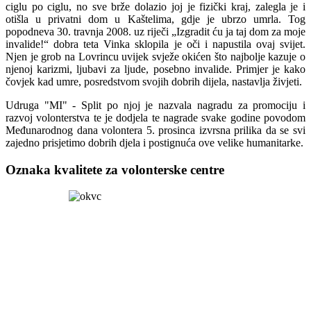
ciglu po ciglu, no sve brže dolazio joj je fizički kraj, zalegla je i
otišla u privatni dom u Kaštelima, gdje je ubrzo umrla. Tog
popodneva 30. travnja 2008. uz riječi „Izgradit ću ja taj dom za moje
invalide!“ dobra teta Vinka sklopila je oči i napustila ovaj svijet.
Njen je grob na Lovrincu uvijek svježe okićen što najbolje kazuje o
njenoj karizmi, ljubavi za ljude, posebno invalide. Primjer je kako
čovjek kad umre, posredstvom svojih dobrih dijela, nastavlja živjeti.
Udruga "MI" - Split po njoj je nazvala nagradu za promociju i
razvoj volonterstva te je dodjela te nagrade svake godine povodom
Međunarodnog dana volontera 5. prosinca izvrsna prilika da se svi
zajedno prisjetimo dobrih djela i postignuća ove velike humanitarke.
Oznaka kvalitete za volonterske centre