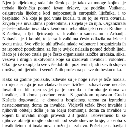
Njen je djelokrug rada bio širok pa je tako za mnoge kojima je
trebala liječnička pomoć izvan države, uz podršku Vatikana,
osiguravala liječenje kod najpoznatijih europskih liječnika, i to
besplatno. Na koja je god vrata kucala, ta su joj se vrata otvarala.
Živjela je s invalidima i potrebitima, i živjela je za njih. Organizirala
je česte odlaske invalida vikendom u rehabilitacijski centar Rudine u
Kaštelima, a ljeti ljetovanje za invalide u samostanu u Arbaniji.
Nabavila je i kombi, te je sa invalidima često odlazila na izlete i
svetu misu. Sve više je uključivala mlade volontere i organizirala ih
za ispomoć potrebitima, za što je uvijek nalazila pomoć dobrih ljudi.
Rado je i dobro crtala pa je često organizirala izložbe uradaka, slika,
vezova i drugih rukotvorina koje su izrađivali invalidi i volonteri.
Oko nje se okupljalo sve više dobrih i pozitivnih ljudi iz svih slojeva
društva, od liječnika i sveučilišnih profesora pa sve do beskućnika.
Kako su godine prolazile, izdavale su je noge i sve je teže hodala,
no njena snaga je nadvladavala sve fizičke i zdravstvene nedaće.
Invalidi su bili njen svijet pa je krenula u formiranje doma za
invalide, ali doma posebne vrste. S gradskom upravom Grada
Kaštela dogovarala je donaciju besplatnog terena za izgradnju
nestacionarnog doma za invalide. Vidjevši težak život invalida i
njihovih obitelji došla je na ideju formiranja doma za invalide u
kojem bi invalidi mogli provesti 2-3 tjedna. Istovremeno bi se
njihove obitelji mogle odmoriti od svakodnevne brige, a osoba s
invaliditetom bi imala nova druženja i zabavu. Počela je nabavljati