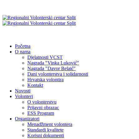
Početna
O nama
Djelatnosti VCST
Nagrada "Vinka Luković"
Nagrada "Davor Belaić"
Dani volonterstva i solidarnosti
Hrvatska volontira
Kontakt
Novosti
Volonteri
O volonterstvu
Prijavni obrazac
ESS Program
Organizatori
Menadžment volontera
Standardi kvalitete
Korisni dokumenti