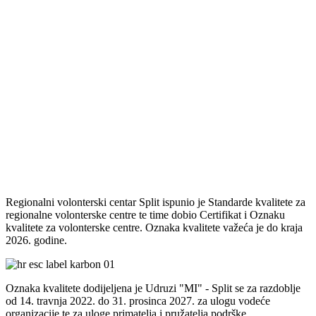
Regionalni volonterski centar Split ispunio je Standarde kvalitete za
regionalne volonterske centre te time dobio Certifikat i Oznaku
kvalitete za volonterske centre. Oznaka kvalitete važeća je do kraja
2026. godine.
Oznaka kvalitete dodijeljena je Udruzi "MI" - Split se za razdoblje
od 14. travnja 2022. do 31. prosinca 2027. za ulogu vodeće
organizacije te za uloge primatelja i pružatelja podrške.