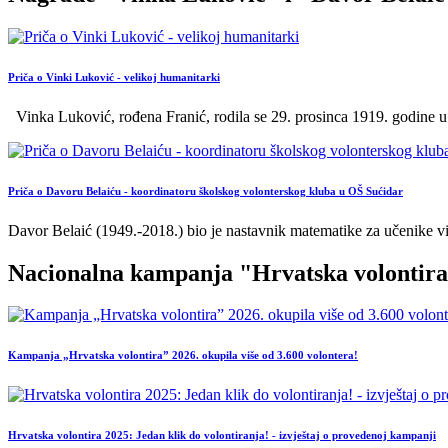
Priča o Vinki Luković - velikoj humanitarki
Vinka Luković, rođena Franić, rodila se 29. prosinca 1919. godine u 
Priča o Davoru Belaiću - koordinatoru školskog volonterskog kluba u OŠ Sućidar
Davor Belaić (1949.-2018.) bio je nastavnik matematike za učenike vi
Nacionalna kampanja "Hrvatska volontir
Kampanja „Hrvatska volontira” 2026. okupila više od 3.600 volontera!
Hrvatska volontira 2025: Jedan klik do volontiranja! - izvještaj o provedenoj kampanji