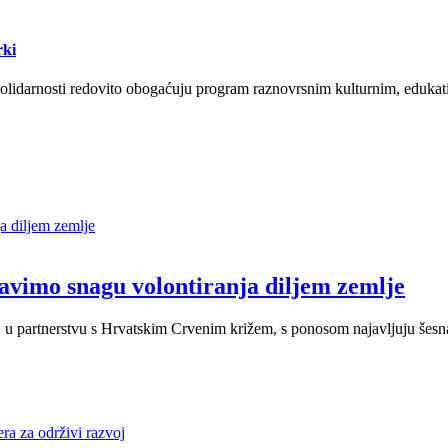
rki
olidarnosti redovito obogaćuju program raznovrsnim kulturnim, edukati
lavimo snagu volontiranja diljem zemlje
koj, u partnerstvu s Hrvatskim Crvenim križem, s ponosom najavljuju šes