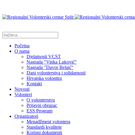
Početna
O nama
Djelatnosti VCST
Nagrada "Vinka Luković"
Nagrada "Davor Belaić"
Dani volonterstva i solidarnosti
Hrvatska volontira
Kontakt
Novosti
Volonteri
O volonterstvu
Prijavni obrazac
ESS Program
Organizatori
Menadžment volontera
Standardi kvalitete
Korisni dokumenti