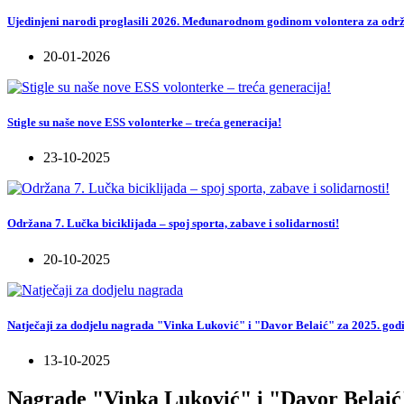
Ujedinjeni narodi proglasili 2026. Međunarodnom godinom volontera za održ
20-01-2026
Stigle su naše nove ESS volonterke – treća generacija!
23-10-2025
Održana 7. Lučka biciklijada – spoj sporta, zabave i solidarnosti!
20-10-2025
Natječaji za dodjelu nagrada "Vinka Luković" i "Davor Belaić" za 2025. god
13-10-2025
Nagrade "Vinka Luković" i "Davor Belaić