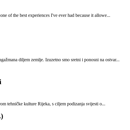
ne of the best experiences I've ever had because it allowe...
gažmana diljem zemlje. Izuzetno smo sretni i ponosni na ostvar...
i
m tehničke kulture Rijeka, s ciljem podizanja svijesti o...
.)