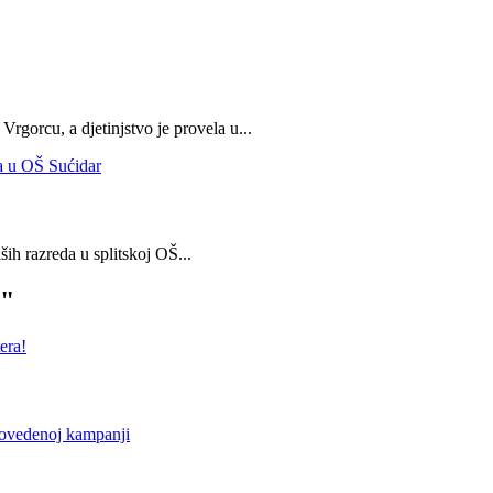
Vrgorcu, a djetinjstvo je provela u
...
ših razreda u splitskoj OŠ
...
a"