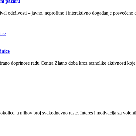
kom pazaru
ival održivosti – javno, neprofitno i interaktivno događanje posvećeno
dnice
rano doprinose radu Centra Zlatno doba kroz raznolike aktivnosti koje
 okolice, a njihov broj svakodnevno raste. Interes i motivacija za volont