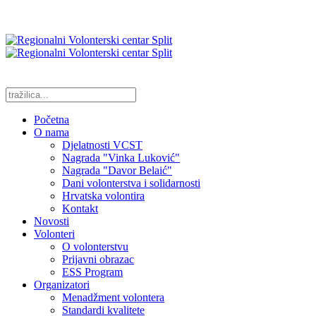
Početna
O nama
Djelatnosti VCST
Nagrada "Vinka Luković"
Nagrada "Davor Belaić"
Dani volonterstva i solidarnosti
Hrvatska volontira
Kontakt
Novosti
Volonteri
O volonterstvu
Prijavni obrazac
ESS Program
Organizatori
Menadžment volontera
Standardi kvalitete