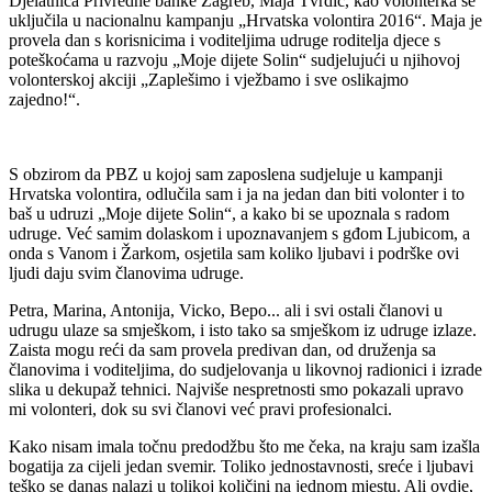
Djelatnica Privredne banke Zagreb, Maja Tvrdić, kao volonterka se
uključila u nacionalnu kampanju „Hrvatska volontira 2016“. Maja je
provela dan s korisnicima i voditeljima udruge roditelja djece s
poteškoćama u razvoju „Moje dijete Solin“ sudjelujući u njihovoj
volonterskoj akciji „Zaplešimo i vježbamo i sve oslikajmo
zajedno!“.
S obzirom da PBZ u kojoj sam zaposlena sudjeluje u kampanji
Hrvatska volontira, odlučila sam i ja na jedan dan biti volonter i to
baš u udruzi „Moje dijete Solin“, a kako bi se upoznala s radom
udruge. Već samim dolaskom i upoznavanjem s gđom Ljubicom, a
onda s Vanom i Žarkom, osjetila sam koliko ljubavi i podrške ovi
ljudi daju svim članovima udruge.
Petra, Marina, Antonija, Vicko, Bepo... ali i svi ostali članovi u
udrugu ulaze sa smješkom, i isto tako sa smješkom iz udruge izlaze.
Zaista mogu reći da sam provela predivan dan, od druženja sa
članovima i voditeljima, do sudjelovanja u likovnoj radionici i izrade
slika u dekupaž tehnici. Najviše nespretnosti smo pokazali upravo
mi volonteri, dok su svi članovi već pravi profesionalci.
Kako nisam imala točnu predodžbu što me čeka, na kraju sam izašla
bogatija za cijeli jedan svemir. Toliko jednostavnosti, sreće i ljubavi
teško se danas nalazi u tolikoj količini na jednom mjestu. Ali ovdje,