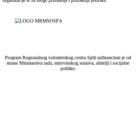
organizacije te za uloge primatelja i pružatelja podrške.
Program Regionalnog volonterskog centra Split sufinanciran je od
strane Ministarstva rada, mirovinskog sustava, obitelji i socijalne
politike.