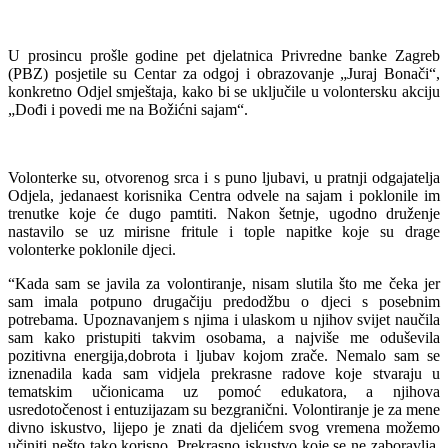
U prosincu prošle godine pet djelatnica Privredne banke Zagreb
(PBZ) posjetile su Centar za odgoj i obrazovanje „Juraj Bonači“,
konkretno Odjel smještaja, kako bi se uključile u volontersku akciju
„Dođi i povedi me na Božićni sajam“.
Volonterke su, otvorenog srca i s puno ljubavi, u pratnji odgajatelja
Odjela, jedanaest korisnika Centra odvele na sajam i poklonile im
trenutke koje će dugo pamtiti. Nakon šetnje, ugodno druženje
nastavilo se uz mirisne fritule i tople napitke koje su drage
volonterke poklonile djeci.
“Kada sam se javila za volontiranje, nisam slutila što me čeka jer
sam imala potpuno drugačiju predodžbu o djeci s posebnim
potrebama. Upoznavanjem s njima i ulaskom u njihov svijet naučila
sam kako pristupiti takvim osobama, a najviše me oduševila
pozitivna energija,dobrota i ljubav kojom zrače. Nemalo sam se
iznenadila kada sam vidjela prekrasne radove koje stvaraju u
tematskim učionicama uz pomoć edukatora, a njihova
usredotočenost i entuzijazam su bezgranični. Volontiranje je za mene
divno iskustvo, lijepo je znati da djelićem svog vremena možemo
učiniti nešto tako korisno. Prekrasno iskustvo koje se ne zaboravlja,