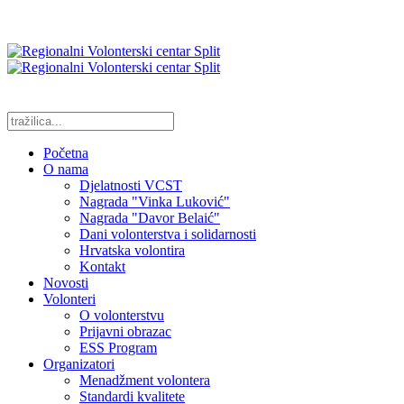
Početna
O nama
Djelatnosti VCST
Nagrada "Vinka Luković"
Nagrada "Davor Belaić"
Dani volonterstva i solidarnosti
Hrvatska volontira
Kontakt
Novosti
Volonteri
O volonterstvu
Prijavni obrazac
ESS Program
Organizatori
Menadžment volontera
Standardi kvalitete