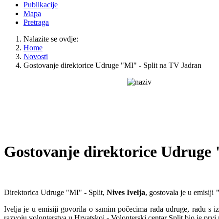
Publikacije
Mapa
Pretraga
Nalazite se ovdje:
Home
Novosti
Gostovanje direktorice Udruge "MI" - Split na TV Jadran
Gostovanje direktorice Udruge 
Direktorica Udruge "MI" - Split,
Nives Ivelja
, gostovala je u emisiji
"
Ivelja je u emisiji govorila o samim počecima rada udruge, radu s i
razvoju volonterstva u Hrvatskoj - Volonterski centar Split bio je prv