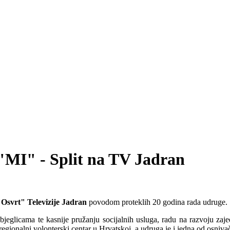
"MI" - Split na TV Jadran
Osvrt" Televizije Jadran
povodom proteklih 20 godina rada udruge.
zbjeglicama te kasnije pružanju socijalnih usluga, radu na razvoju zaj
i regionalni volonterski centar u Hrvatskoj, a udruga je i jedna od osniv