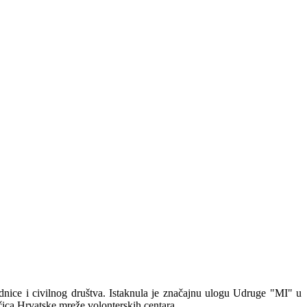
ednice i civilnog društva. Istaknula je značajnu ulogu Udruge "MI" u
ačica Hrvatske mreže volonterskih centara.