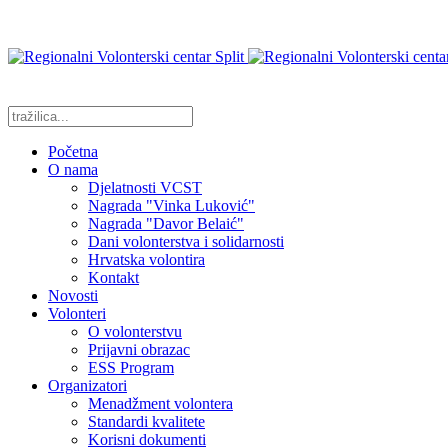
Početna
O nama
Djelatnosti VCST
Nagrada "Vinka Luković"
Nagrada "Davor Belaić"
Dani volonterstva i solidarnosti
Hrvatska volontira
Kontakt
Novosti
Volonteri
O volonterstvu
Prijavni obrazac
ESS Program
Organizatori
Menadžment volontera
Standardi kvalitete
Korisni dokumenti