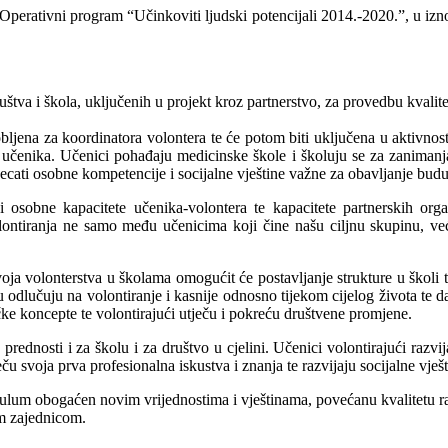
d, Operativni program “Učinkoviti ljudski potencijali 2014.-2020.”, u i
 društva i škola, uključenih u projekt kroz partnerstvo, za provedbu kvali
bljena za koordinatora volontera te će potom biti uključena u aktivnos
 učenika. Učenici pohađaju medicinske škole i školuju se za zanimanja 
 stjecati osobne kompetencije i socijalne vještine važne za obavljanje bu
e i osobne kapacitete učenika-volontera te kapacitete partnerskih or
lontiranja ne samo među učenicima koji čine našu ciljnu skupinu, već 
ja volonterstva u školama omogućit će postavljanje strukture u školi te
u odlučuju na volontiranje i kasnije odnosno tijekom cijelog života te 
ičke koncepte te volontirajući utječu i pokreću društvene promjene.
 prednosti i za školu i za društvo u cjelini. Učenici volontirajući razv
ču svoja prva profesionalna iskustva i znanja te razvijaju socijalne vješt
lum obogaćen novim vrijednostima i vještinama, povećanu kvalitetu rada
om zajednicom.