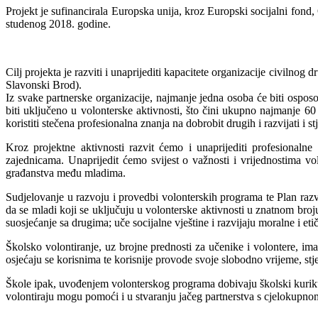
Projekt je sufinancirala Europska unija, kroz Europski socijalni fon
studenog 2018. godine.
Cilj projekta je razviti i unaprijediti kapacitete organizacije civilnog
Slavonski Brod).
Iz svake partnerske organizacije, najmanje jedna osoba će biti osposo
biti uključeno u volonterske aktivnosti, što čini ukupno najmanje 60
koristiti stečena profesionalna znanja na dobrobit drugih i razvijati i
Kroz projektne aktivnosti razvit ćemo i unaprijediti profesionaln
zajednicama. Unaprijedit ćemo svijest o važnosti i vrijednostima vo
građanstva među mladima.
Sudjelovanje u razvoju i provedbi volonterskih programa te Plan razvo
da se mladi koji se uključuju u volonterske aktivnosti u znatnom broj
suosjećanje sa drugima; uče socijalne vještine i razvijaju moralne i et
Školsko volontiranje, uz brojne prednosti za učenike i volontere, ima
osjećaju se korisnima te korisnije provode svoje slobodno vrijeme, stje
Škole ipak, uvođenjem volonterskog programa dobivaju školski kuriku
volontiraju mogu pomoći i u stvaranju jačeg partnerstva s cjelokupn