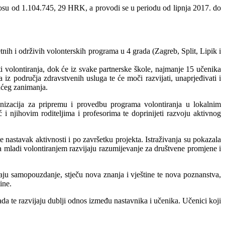
znosu od 1.104.745, 29 HRK, a provodi se u periodu od lipnja 2017. do
tetnih i održivih volonterskih programa u 4 grada (Zagreb, Split, Lipik i
ti volontiranja, dok će iz svake partnerske škole, najmanje 15 učenika
iz područja zdravstvenih usluga te će moči razvijati, unaprjeđivati i
dućeg zanimanja.
ganizacija za pripremu i provedbu programa volontiranja u lokalnim
i njihovim roditeljima i profesorima te doprinijeti razvoju aktivnog
 nastavak aktivnosti i po završetku projekta. Istraživanja su pokazala
da mladi volontiranjem razvijaju razumijevanje za društvene promjene i
ijaju samopouzdanje, stječu nova znanja i vještine te nova poznanstva,
ine.
 te razvijaju dublji odnos između nastavnika i učenika. Učenici koji