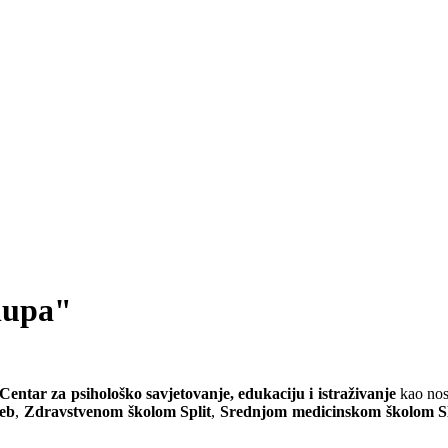
klupa"
 Centar za psihološko savjetovanje, edukaciju i istraživanje
kao nosi
reb
,
Zdravstvenom školom Split
,
Srednjom medicinskom školom S