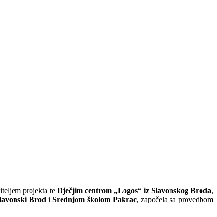
teljem projekta te
Dječjim centrom „Logos“ iz Slavonskog Broda
,
lavonski Brod
i
Srednjom školom Pakrac
, započela sa provedbom