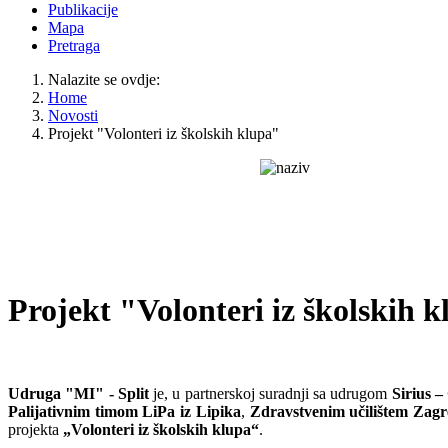
Publikacije
Mapa
Pretraga
Nalazite se ovdje:
Home
Novosti
Projekt "Volonteri iz školskih klupa"
Projekt "Volonteri iz školskih 
Udruga "MI" - Split
je, u partnerskoj suradnji sa udrugom
Sirius –
Palijativnim timom LiPa
iz Lipika
,
Zdravstvenim učilištem Zag
projekta
„Volonteri iz školskih klupa“
.