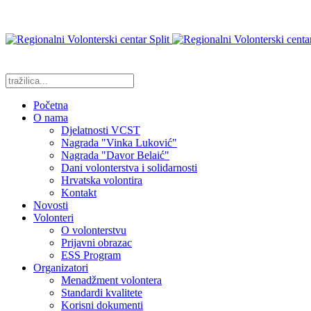
Početna
O nama
Djelatnosti VCST
Nagrada "Vinka Luković"
Nagrada "Davor Belaić"
Dani volonterstva i solidarnosti
Hrvatska volontira
Kontakt
Novosti
Volonteri
O volonterstvu
Prijavni obrazac
ESS Program
Organizatori
Menadžment volontera
Standardi kvalitete
Korisni dokumenti