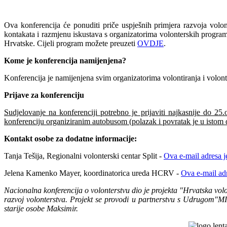
Ova konferencija će ponuditi priče uspješnih primjera razvoja volon
kontakata i razmjenu iskustava s organizatorima volonterskih programa
Hrvatske. Cijeli program možete preuzeti
OVDJE
.
Kome je konferencija namijenjena?
Konferencija je namijenjena svim organizatorima volontiranja i volont
Prijave za konferenciju
Sudjelovanje na konferenciji potrebno je prijaviti najkasnije do 2
konferenciju organiziranim autobusom (polazak i povratak je u istom 
Kontakt osobe za dodatne informacije:
Tanja Tešija, Regionalni volonterski centar Split -
Ova e-mail adresa j
Jelena Kamenko Mayer, koordinatorica ureda HCRV -
Ova e-mail adr
Nacionalna konferencija o volonterstvu dio je projekta "Hrvatska volon
razvoj volonterstva. Projekt se provodi u partnerstvu s Udrugom"M
starije osobe Maksimir.