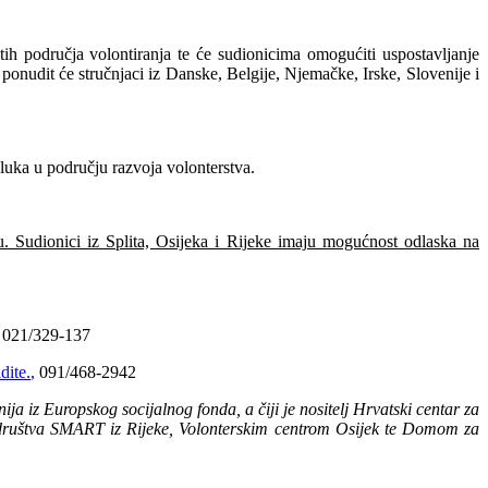
tih područja volontiranja te će sudionicima omogućiti uspostavljanje
ponudit će stručnjaci iz Danske, Belgije, Njemačke, Irske, Slovenije i
luka u području razvoja volonterstva.
. Sudionici iz Splita, Osijeka i Rijeke imaju mogućnost odlaska na
021/329-137
dite.
,
091/468-2942
ja iz Europskog socijalnog fonda, a čiji je nositelj Hrvatski centar za
g društva SMART iz Rijeke, Volonterskim centrom Osijek te Domom za