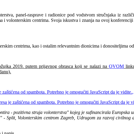
terstva, panel-rasprave i radionice pod vodstvom stručnjaka iz različi
 i volonterskim centrima. Svoja iskustva i znanja na ovoj konferenciji 
erskim centrima, kao i ostalim relevantnim dionicima i donositeljima od
5.ožujka 2019. putem prijavnog obrasca koji se nalazi na
OVOM
linku
danu).
e zaštićena od spambota. Potrebno je omogućiti JavaScript da je vidite.
,
esa je zaštićena od spambota. Potrebno je omogućiti JavaScript da je vi
tira - pozitivna struja volonterstva" kojeg je sufinancirala Europska uni
I" - Split, Volonterskim centrom Zagreb, Udrugom za razvoj civilno