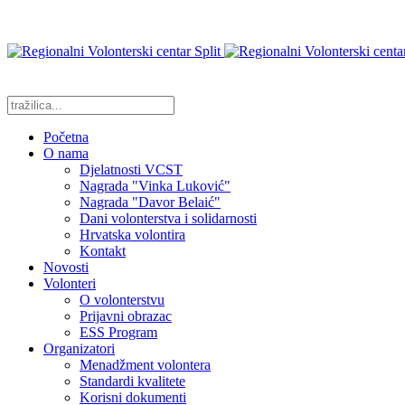
Početna
O nama
Djelatnosti VCST
Nagrada "Vinka Luković"
Nagrada "Davor Belaić"
Dani volonterstva i solidarnosti
Hrvatska volontira
Kontakt
Novosti
Volonteri
O volonterstvu
Prijavni obrazac
ESS Program
Organizatori
Menadžment volontera
Standardi kvalitete
Korisni dokumenti