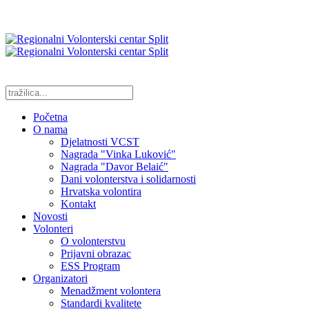
Početna
O nama
Djelatnosti VCST
Nagrada "Vinka Luković"
Nagrada "Davor Belaić"
Dani volonterstva i solidarnosti
Hrvatska volontira
Kontakt
Novosti
Volonteri
O volonterstvu
Prijavni obrazac
ESS Program
Organizatori
Menadžment volontera
Standardi kvalitete