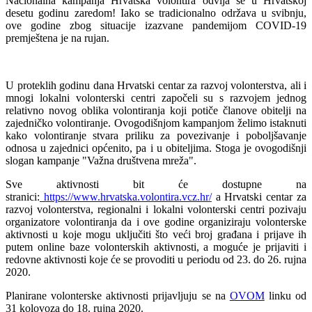
Nacionalna kampanja Hrvatska volontira odvija se u Hrvatskoj
desetu godinu zaredom! Iako se tradicionalno održava u svibnju,
ove godine zbog situacije izazvane pandemijom COVID-19
premještena je na rujan.
U proteklih godinu dana Hrvatski centar za razvoj volonterstva, ali i
mnogi lokalni volonterski centri započeli su s razvojem jednog
relativno novog oblika volontiranja koji potiče članove obitelji na
zajedničko volontiranje. Ovogodišnjom kampanjom želimo istaknuti
kako volontiranje stvara priliku za povezivanje i poboljšavanje
odnosa u zajednici općenito, pa i u obiteljima. Stoga je ovogodišnji
slogan kampanje "Važna društvena mreža".
Sve aktivnosti bit će dostupne na
stranici:
https://www.hrvatska.volontira.vcz.hr/
a Hrvatski centar za
razvoj volonterstva, regionalni i lokalni volonterski centri pozivaju
organizatore volontiranja da i ove godine organiziraju volonterske
aktivnosti u koje mogu uključiti što veći broj građana i prijave ih
putem online baze volonterskih aktivnosti, a moguće je prijaviti i
redovne aktivnosti koje će se provoditi u periodu od 23. do 26. rujna
2020.
Planirane volonterske aktivnosti prijavljuju se na
OVOM
linku od
31 kolovoza do 18. rujna 2020.