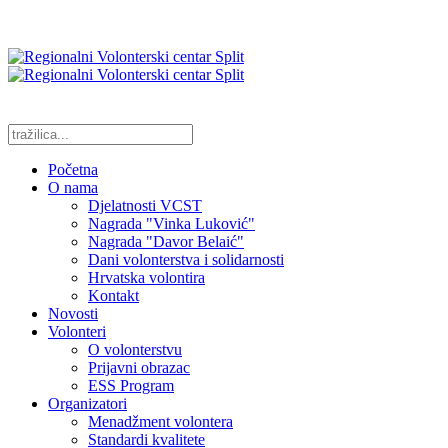
Početna
O nama
Djelatnosti VCST
Nagrada "Vinka Luković"
Nagrada "Davor Belaić"
Dani volonterstva i solidarnosti
Hrvatska volontira
Kontakt
Novosti
Volonteri
O volonterstvu
Prijavni obrazac
ESS Program
Organizatori
Menadžment volontera
Standardi kvalitete