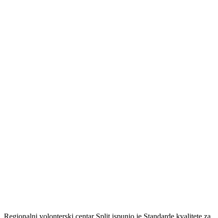
Regionalni volonterski centar Split ispunio je Standarde kvalitete za