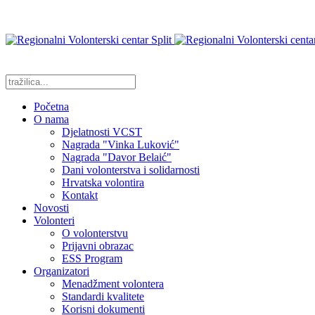
Početna
O nama
Djelatnosti VCST
Nagrada "Vinka Luković"
Nagrada "Davor Belaić"
Dani volonterstva i solidarnosti
Hrvatska volontira
Kontakt
Novosti
Volonteri
O volonterstvu
Prijavni obrazac
ESS Program
Organizatori
Menadžment volontera
Standardi kvalitete
Korisni dokumenti