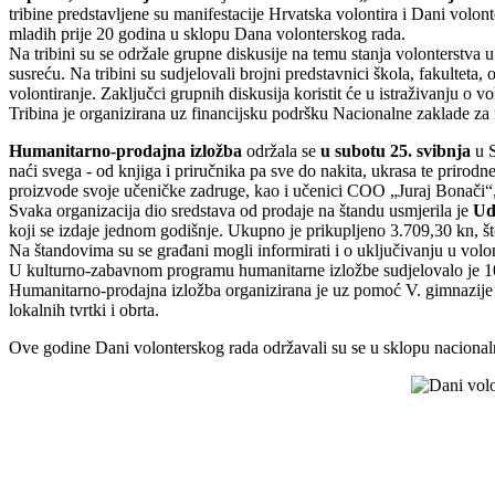
tribine predstavljene su manifestacije Hrvatska volontira i Dani vol
mladih prije 20 godina u sklopu Dana volonterskog rada.
Na tribini su se održale grupne diskusije na temu stanja volonterstva u
susreću. Na tribini su sudjelovali brojni predstavnici škola, fakulteta,
volontiranje. Zaključci grupnih diskusija koristit će u istraživanju o v
Tribina je organizirana uz financijsku podršku Nacionalne zaklade za 
Humanitarno-prodajna izložba
održala se
u subotu 25. svibnja
u S
naći svega - od knjiga i priručnika pa sve do nakita, ukrasa te prirodn
proizvode svoje učeničke zadruge, kao i učenici COO „Juraj Bonači“, 
Svaka organizacija dio sredstava od prodaje na štandu usmjerila je
Ud
koji se izdaje jednom godišnje. Ukupno je prikupljeno 3.709,30 kn, št
Na štandovima su se građani mogli informirati i o uključivanju u volo
U kulturno-zabavnom programu humanitarne izložbe sudjelovalo je 10-a
Humanitarno-prodajna izložba organizirana je uz pomoć V. gimnazije ko
lokalnih tvrtki i obrta.
Ove godine Dani volonterskog rada održavali su se u sklopu nacional