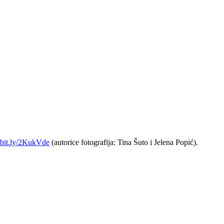
//bit.ly/2KukVde
(autorice fotografija: Tina Šuto i Jelena Popić).