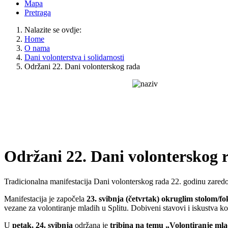
Mapa
Pretraga
Nalazite se ovdje:
Home
O nama
Dani volonterstva i solidarnosti
Održani 22. Dani volonterskog rada
Održani 22. Dani volonterskog 
Tradicionalna manifestacija Dani volonterskog rada 22. godinu zared
Manifestacija je započela
23. svibnja (četvrtak)
okruglim stolom/fo
vezane za volontiranje mladih u Splitu. Dobiveni stavovi i iskustva ko
U
petak, 24. svibnja
održana je
tribina na temu „Volontiranje mlad