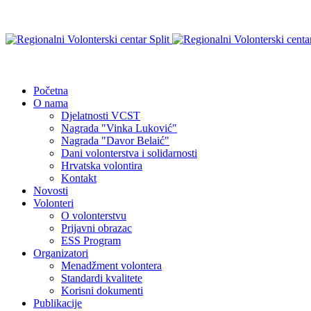
Početna
O nama
Djelatnosti VCST
Nagrada "Vinka Luković"
Nagrada "Davor Belaić"
Dani volonterstva i solidarnosti
Hrvatska volontira
Kontakt
Novosti
Volonteri
O volonterstvu
Prijavni obrazac
ESS Program
Organizatori
Menadžment volontera
Standardi kvalitete
Korisni dokumenti
Publikacije