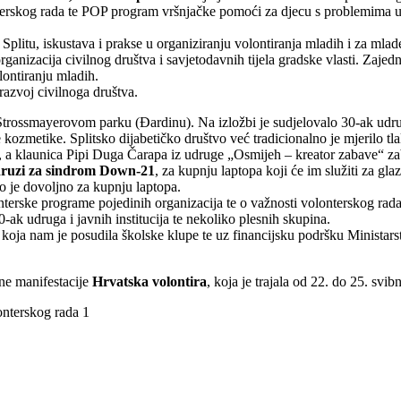
onterskog rada te POP program vršnjačke pomoći za djecu s problemima 
 Splitu, iskustava i prakse u organiziranju volontiranja mladih i za mlad
 organizacija civilnog društva i savjetodavnih tijela gradske vlasti. Zaje
olontiranju mladih.
razvoj civilnoga društva.
trossmayerovom parku (Đardinu). Na izložbi je sudjelovalo 30-ak udru
e kozmetike. Splitsko dijabetičko društvo već tradicionalno je mjerilo tl
a klaunica Pipi Duga Čarapa iz udruge „Osmijeh – kreator zabave“ zabav
ruzi za sindrom Down-21
, za kupnju laptopa koji će im služiti za gl
o je dovoljno za kupnju laptopa.
nterske programe pojedinih organizacija te o važnosti volonterskog rad
k udruga i javnih institucija te nekoliko plesnih skupina.
ja nam je posudila školske klupe te uz financijsku podršku Ministarstva
ne manifestacije
Hrvatska volontira
, koja je trajala od 22. do 25. svibn