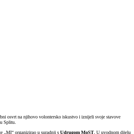
bni osvrt na njihovo volontersko iskustvo i iznijeli svoje stavove
u Splitu.
ge „MI“ organizirao u suradnji s
Udrugom MoST
. U uvodnom dijelu