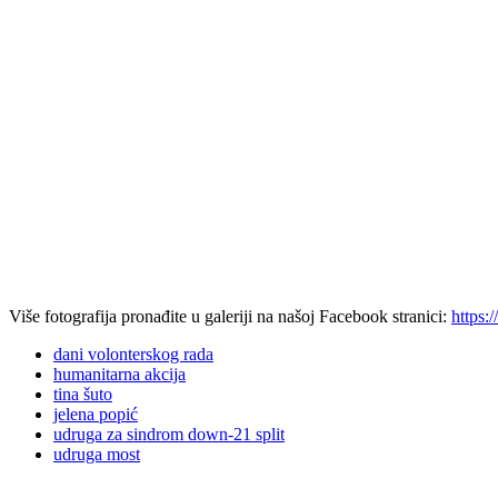
Više fotografija pronađite u galeriji na našoj Facebook stranici:
https:
dani volonterskog rada
humanitarna akcija
tina šuto
jelena popić
udruga za sindrom down-21 split
udruga most