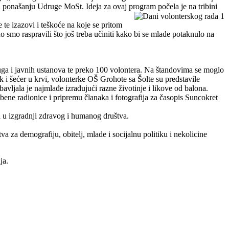
u ponašanju Udruge MoSt. Ideja za ovaj program počela je na tribini
e te izazovi i teškoće na koje se pritom
dno smo raspravili što još treba učiniti kako bi se mlade potaknulo na
ga i javnih ustanova te preko 100 volontera. Na štandovima se moglo
ak i šećer u krvi, volonterke OŠ Grohote sa Šolte su predstavile
ljala je najmlađe izrađujući razne životinje i likove od balona.
azbene radionice i pripremu članaka i fotografija za časopis Suncokret
a u izgradnji zdravog i humanog društva.
 za demografiju, obitelj, mlade i socijalnu politiku i nekolicine
ja.