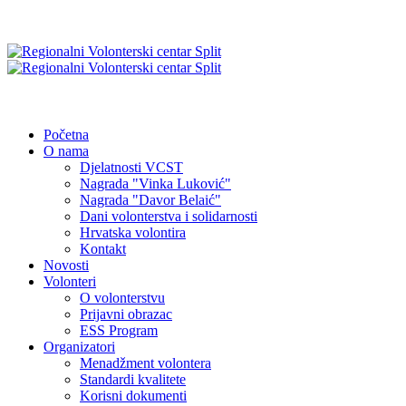
Početna
O nama
Djelatnosti VCST
Nagrada "Vinka Luković"
Nagrada "Davor Belaić"
Dani volonterstva i solidarnosti
Hrvatska volontira
Kontakt
Novosti
Volonteri
O volonterstvu
Prijavni obrazac
ESS Program
Organizatori
Menadžment volontera
Standardi kvalitete
Korisni dokumenti