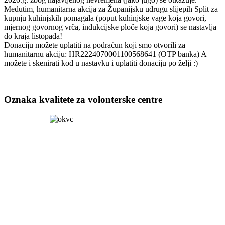
Međutim, humanitarna akcija za Županijsku udrugu slijepih Split za
kupnju kuhinjskih pomagala (poput kuhinjske vage koja govori,
mjernog govornog vrča, indukcijske ploče koja govori) se nastavlja
do kraja listopada!
Donaciju možete uplatiti na podračun koji smo otvorili za
humanitarnu akciju: HR2224070001100568641 (OTP banka) A
možete i skenirati kod u nastavku i uplatiti donaciju po želji :)
Oznaka kvalitete za volonterske centre