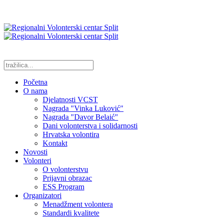
Početna
O nama
Djelatnosti VCST
Nagrada "Vinka Luković"
Nagrada "Davor Belaić"
Dani volonterstva i solidarnosti
Hrvatska volontira
Kontakt
Novosti
Volonteri
O volonterstvu
Prijavni obrazac
ESS Program
Organizatori
Menadžment volontera
Standardi kvalitete